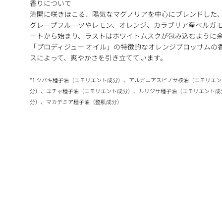
香りについて
満開に咲きほこる、陽気なマグノリアを中心にブレンドした
グレープフルーツやレモン、オレンジ、カラブリア産ベルガ
ートから始まり、ラストはホワイトムスクが包み込むように
「プロディジュー オイル」の特徴的なオレンジブロッサムの
スによって、爽やかさを引き立てています。
*1 ツバキ種子油（エモリエント成分）、アルガニアスピノサ核油（エモリエ
分）、ユチャ種子油（エモリエント成分）、ルリジサ種子油（エモリエント成
分）、マカデミア種子油（整肌成分）