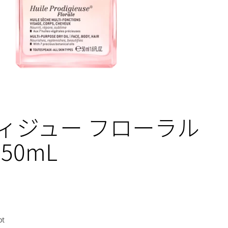
ィジュー フローラル
50mL
pt