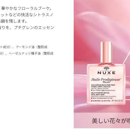
、華やかなフローラルブーケ。
モットなどの快活なシトラスノ
余韻を残します。
香りを、プチグレンのエッセン
ント成分）、アーモンド油（整肌成
分）、ヘーゼルナッツ種子油（整肌成