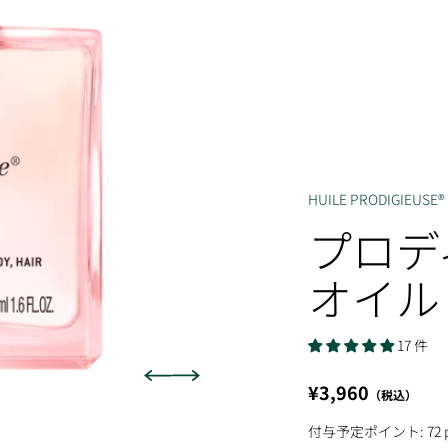
HUILE PRODIGIEUSE®
プロデ
オイル 
17 件
セール価格
¥3,960
（税込）
付与予定ポイント:
72