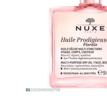
01
02
03
04
05
06
07
08